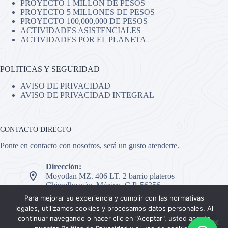
PROYECTO 1 MILLÓN DE PESOS
PROYECTO 5 MILLONES DE PESOS
PROYECTO 100,000,000 DE PESOS
ACTIVIDADES ASISTENCIALES
ACTIVIDADES POR EL PLANETA
POLITICAS Y SEGURIDAD
AVISO DE PRIVACIDAD
AVISO DE PRIVACIDAD INTEGRAL
CONTACTO DIRECTO
Ponte en contacto con nosotros, será un gusto atenderte.
Dirección:
Moyotlan MZ. 406 LT. 2 barrio plateros
Chimalhuacán, México, C.P. 56356.
Teléfono:
Para mejorar su experiencia y cumplir con las normativas
5551119419
legales, utilizamos cookies y procesamos datos personales. Al
continuar navegando o hacer clic en "Aceptar", usted acepta
Email: